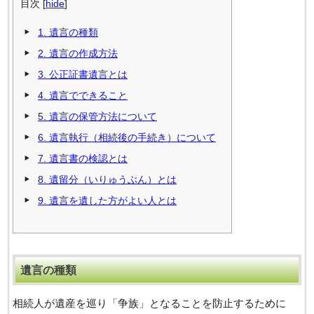
目次
[
hide
]
1.
遺言の種類
2.
遺⾔の作成⽅法
3.
公正証書遺⾔とは
4.
遺言でできること
5.
遺⾔の保管方法について
6.
遺言執⾏（相続後の手続き）について
7.
遺言書の検認とは
8.
遺留分（いりゅうぶん）とは
9.
遺言を遺した方がよい人とは
遺言の種類
相続⼈が遺産を巡り「争族」となることを防⽌するために