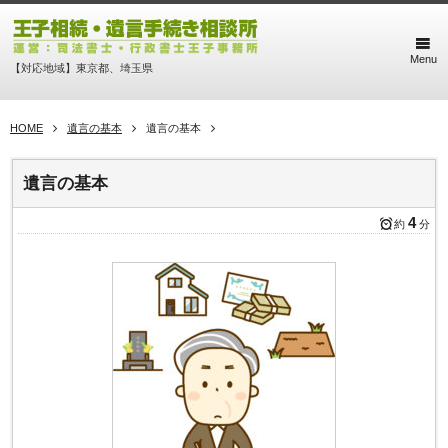
Menu
【対応地域】東京都、埼玉県
HOME
遺言の基本
遺言の基本
遺言の基本
4
約
分