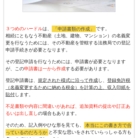
３つめのハードル
は、
「申請書類の作成」
です。
相続にともなう不動産（土地、建物、マンション）の名義変
更を行なうためには、その不動産を管轄する法務局での登記
申請手続きが必要となります。
その登記申請を行なうためには、申請書が必要となります
が、この
申請書は一から作成
する必要があります。
登記申請書は、
規定された様式に沿って作成
し、
登録免許税
（名義変更するために納める税金）を計算の上、収入印紙を
貼付
します。
不足書類や内容に間違いがあれば、追加資料の提出や訂正あ
るいは出し直し
の場合もあります。
そのため、記入例やひな形を見ても、
本当にこの書き方で合
っているのだろうか
と不安な思いをされていらっしゃる方も