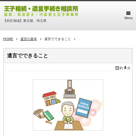
Menu
【対応地域】東京都、埼玉県
HOME
遺言の基本
遺言でできること
遺言でできること
4
約
分