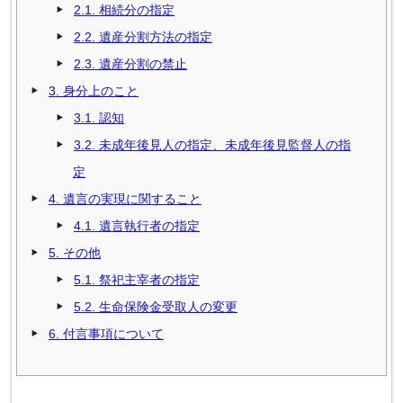
2.1.
相続分の指定
2.2.
遺産分割方法の指定
2.3.
遺産分割の禁止
3.
身分上のこと
3.1.
認知
3.2.
未成年後見人の指定、未成年後見監督人の指
定
4.
遺言の実現に関すること
4.1.
遺言執行者の指定
5.
その他
5.1.
祭祀主宰者の指定
5.2.
生命保険金受取人の変更
6.
付言事項について