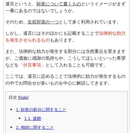
遺言というと、
財産について書くもの
というイメージがまず
一番にあるのではないでしょうか。
そのため、
生前対策の一つ
として多く利用されています。
しかし、遺言にはそのほかにも記載することで
法律的な効力
を発生させられるもの
もあります。
また、法律的な効力が発生する部分には当然重点を置きます
が、ご遺族に感謝の気持ちや、こうしてほしいといった希望
などを
「付言事項」
として入れることも可能です。
ここでは、遺言に定めることで法律的に効力が発生するもの
の中でお問合せが多いものを中心に解説してきます。
目次
[
hide
]
1.
財産の処分に関すること
1.1.
遺贈
2.
相続に関すること