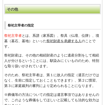
その他
祭祀主宰者の指定
祭祀主宰者
とは、系譜（家系図）、祭具（仏壇、位牌）、墳
墓（墓石、墓地）といった
祭祀財産を承継する人
のことで
す。
祭祀財産は、その他の相続財産のように遺産分割をして相続
人が分けるということには、馴染みにくいもののため、特別
な取り扱いがされています。
そのため、祭祀主宰者は、第１に故人の指定（遺言だけでは
なく、生前に指定しておくこともできます）、第２に慣習、
第３に家庭裁判の審判により定められることになります。
※葬儀等の方法についての指定は遺言事項ではありませんの
で、このような葬儀をしてほしいと記載しても法的な効力は