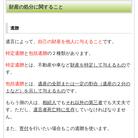
財産の処分に関すること
遺贈
遺言によって、
自己の財産を他人に与えること
です。
特定遺贈
と
包括遺贈
の２種類があります。
特定遺贈
とは、不動産や車など
財産を特定して与えるもの
で
す。
包括遺贈
とは、
遺産の全部または一定の割合（遺産の２分の
１など）を示して与えるもの
です。
もらう側の人は、
相続人
でも
それ以外の第三者
でも大丈夫で
す。ただし、
遺言者死亡時に生存
していなければなりませ
ん。
また、
寄付
を行いたい場合もこの遺贈を使います。