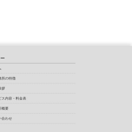
ュー
ム
務所の特徴
挨拶
ビス内容・料金表
所概要
い合わせ