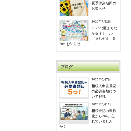
夏季休業期間の
お知らせ
2026年7月2日
2026北区まちな
かゼミナール
（まちゼミ）参
加のお知らせ
ブログ
2026年6月7日
相続人申告登記
の必要書類につ
いて解説
2026年5月11日
相続登記の義務
化から2年、忘
れていません
か？