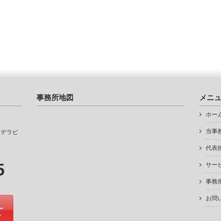
事務所地図
メニ
ホー
当事
クデラビ
代表
5
サー
事務
お問
せ