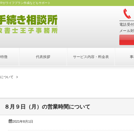
FPがライフプラン作成などもサポート
電話受付
メール対
の特徴
代表挨拶
サービス内容・料金表
事
間について
８月９日（月）の営業時間について
2021年8月1日